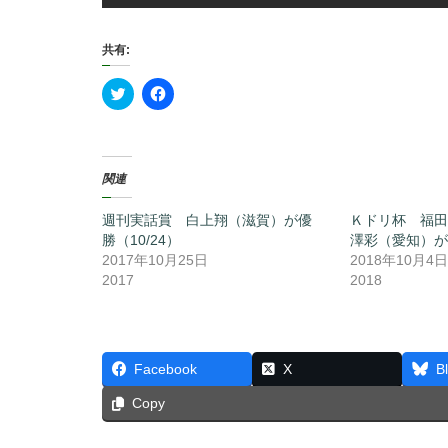
共有:
ク
F
リ
a
ッ
c
ク
e
し
b
て
o
T
o
関連
w
k
i
で
t
共
週刊実話賞 白上翔（滋賀）が優
t
有
Ｋドリ杯 福田
e
す
勝（10/24）
澤彩（愛知）が優
r
る
で
に
2017年10月25日
2018年10月4日
共
は
2017
2018
有
ク
(
リ
新
ッ
し
ク
い
し
ウ
て
ィ
く
Facebook
X
B
ン
だ
ド
さ
ウ
い
Copy
で
(
開
新
き
し