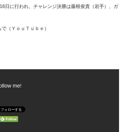
16日に行われ、チャレンジ決勝は藤根俊貴（岩手）、ガ
らで（ＹｏｕＴｕｂｅ）
ollow me!