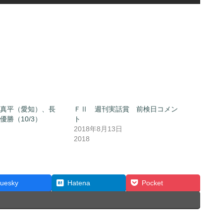
真平（愛知）、長
ＦⅡ 週刊実話賞 前検日コメン
勝（10/3）
ト
2018年8月13日
2018
luesky
Hatena
Pocket