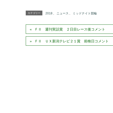
ま
い
す
ウ
)
ィ
ン
カテゴリー
2018
、
ニュース
、
ミッドナイト競輪
ド
ウ
で
開
き
ＦⅡ 週刊実話賞 ２日目レース後コメント
ま
す
)
ＦⅡ ＵＸ新潟テレビ２１賞 前検日コメント