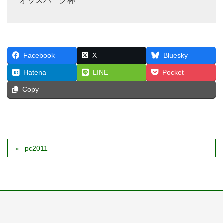
オッズパーク杯
Facebook
X
Bluesky
Hatena
LINE
Pocket
Copy
pc2011