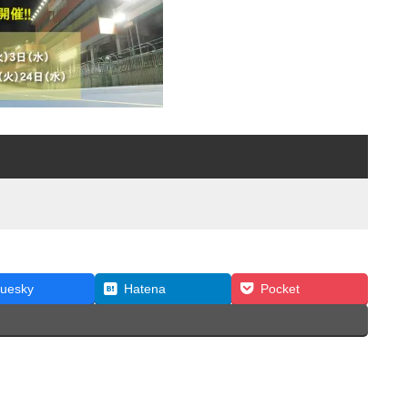
luesky
Hatena
Pocket