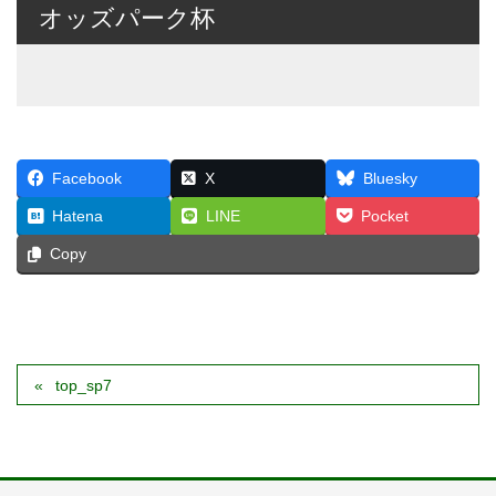
オッズパーク杯
Facebook
X
Bluesky
Hatena
LINE
Pocket
Copy
top_sp7